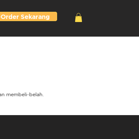
-Order Sekarang
an membeli-belah.