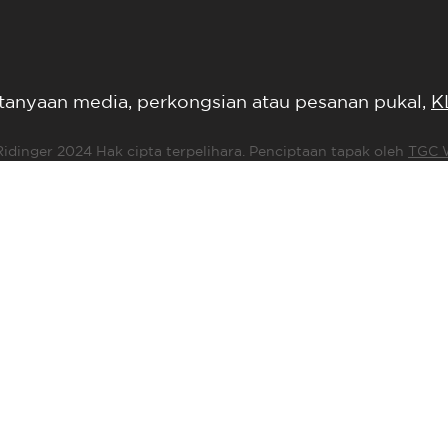
tanyaan media, perkongsian atau pesanan pukal,
K
idinger 2024 Hak cipta terpelihara. Penciptaan tapak oleh
TGC 