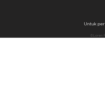
Untuk per
©Loren R